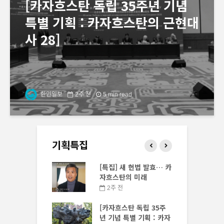
[카자흐스탄 독립 35주년 기념
특별 기획 : 카자흐스탄의 근현대
사 28]
한인일보
2주 전
5 min read
기획특집
스탄 독립 35주
[특집] 새 헌법 발효… 카
 특별 기획 : 카자
자흐스탄의 미래
 근현대사 30]
2주 전
전
[카자흐스탄 독립 35주
스탄 독립 35주
년 기념 특별 기획 : 카자