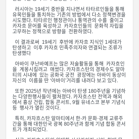
러시아는 19세기 중반을 지나면서 타타르인들을 통해
유목민들을 통치하는 기존의 방법에서 다소 정책변경을
시도했다. 타타르인 행정관이나 통역관의 수를 줄이고
카자흐 문어를 육성하고 카자흐인들의 문화적 자립을
고무하는 정책으로 방향을 전환하였다.
이 결과로써 19세기 후반에 카자흐 지식인 1세대가
탄생하고 이후 카자흐 민족주의자와 연결되는 조류가
탄생했다
아바이 쿠난바예프는 많은 저술활동을 통해 카자흐인
을 계몽시킬려고 애썼다. 카자흐스탄의 경제수도 알마
티의 시내에 있는 공화국 궁전 광장에는 아바이 동상이
자신의 이름을 딴 ‘아바이’거리를 내려다 보고 있다.
또한 2025년 작년에는 아바이 탄생 180주년을 기념하
는 다양한행사들이 펼쳐졌다. 카자흐스탄 전역과 해외
에서 흉상 건립, 합동 콘서트, 9월 유네스코 본부 기념식
등 행사가 열린 것이다.
특히, 카자흐스탄 알마티에서 한-카 문화·경제 교류주
간을 통해 대한민국 광복 80주년과 함께 기념 합동 콘서
트가 개최되었다.