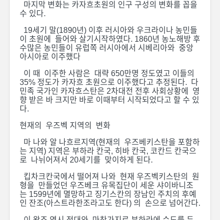
마지막 변화는 카자흐초원의 인구 구성의 변화를 꼽을
수 있다.
19세기 말(1890년) 이후 러시아와 우크라이나 농민들
이 초원에 들어와 살기시작하였다. 1860년 농노해방 후
수많은 농민들이 유럽쪽 러시아에서 시베리아와 중앙
아시아로 이주했다
이 때 이주한 사람은 대략 650만명 정도였고 이들의
35% 정도가 카자흐 초원으로 이주했다고 추정된다. 다
민족 국가인 카자흐스탄은 2차대전 전후 사회상황에 영
향 받은 바 크지만 바로 이때부터 시작되었다고 할 수 있
다.
현재의 우즈벡 지역의 변화
마 나와 알 나흐르지역(현재의 우즈베키스탄을 포함하
는 지역) 지역은 부하라 칸국, 히바 칸국, 코칸드 칸국으
로 나뉘어져서 20세기를 맞이하게 된다.
킵차크칸국에서 떨어져 나와 현재 우즈벡키스탄의 원
형을 만들었던 우즈베크 유목집단이 세운 샤이바니조
는 1599년에 멸망하고 징기스칸의 장남인 주치의 후예
인 잔조(아스트라한조라고도 한다) 의 손으로 넘어간다.
이 왕조 역시 전대와 마찬가지로 부하라에 수도를 두