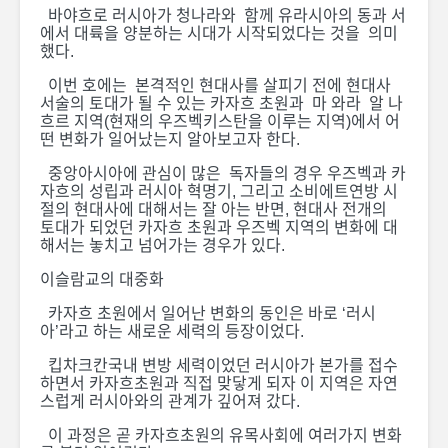
바야흐로 러시아가 청나라와 함께 유라시아의 동과 서
에서 대륙을 양분하는 시대가 시작되었다는 것을 의미
했다.
이번 호에는 본격적인 현대사를 살피기 전에 현대사
서술의 토대가 될 수 있는 카자흐 초원과 마 와라 알 나
흐르 지역(현재의 우즈벡키스탄을 이루는 지역)에서 어
떤 변화가 일어났는지 알아보고자 한다.
중앙아시아에 관심이 많은 독자들의 경우 우즈벡과 카
자흐의 성립과 러시아 혁명기, 그리고 소비에트연방 시
절의 현대사에 대해서는 잘 아는 반면, 현대사 전개의
토대가 되었던 카자흐 초원과 우즈벡 지역의 변화에 대
해서는 놓치고 넘어가는 경우가 있다.
이슬람교의 대중화
카자흐 초원에서 일어난 변화의 동인은 바로 ‘러시
아’라고 하는 새로운 세력의 등장이었다.
[카자흐스탄 독립 35
[카자흐스탄
주년 기념 특별 기획 :
주년 기념 
킵차크칸국내 변방 세력이었던 러시아가 본가를 접수
카자흐스탄의 근현대
카자흐스탄
하면서 카자흐초원과 직접 맞닿게 되자 이 지역은 자연
스럽게 러시아와의 관계가 깊어져 갔다.
사 24]
사 21]
이 과정은 곧 카자흐초원의 유목사회에 여러가지 변화
[카자흐스탄 독립 35