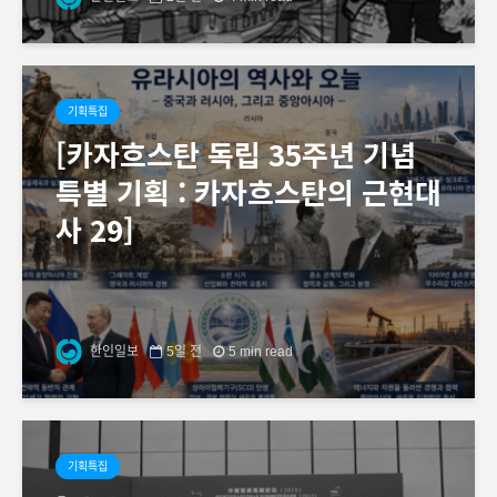
기획특집
[카자흐스탄 독립 35주년 기념
특별 기획 : 카자흐스탄의 근현대
사 29]
한인일보
5일 전
5 min read
기획특집