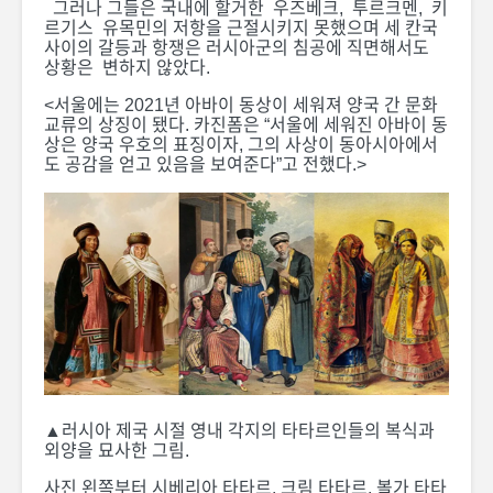
그러나 그들은 국내에 할거한 우즈베크, 투르크멘, 키
르기스 유목민의 저항을 근절시키지 못했으며 세 칸국
사이의 갈등과 항쟁은 러시아군의 침공에 직면해서도
상황은 변하지 않았다.
<서울에는 2021년 아바이 동상이 세워져 양국 간 문화
교류의 상징이 됐다. 카진폼은 “서울에 세워진 아바이 동
상은 양국 우호의 표징이자, 그의 사상이 동아시아에서
도 공감을 얻고 있음을 보여준다”고 전했다.>
▲러시아 제국 시절 영내 각지의 타타르인들의 복식과
외양을 묘사한 그림.
사진 왼쪽부터 시베리아 타타르, 크림 타타르, 볼가 타타