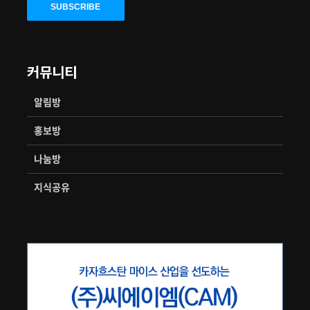
커뮤니티
알림방
홍보방
나눔방
지식공유