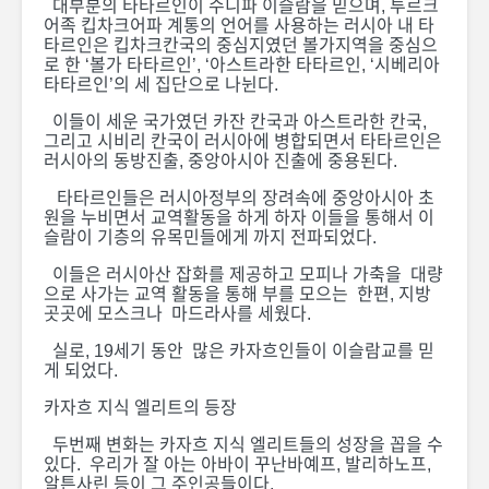
대부분의 타타르인이 수니파 이슬람을 믿으며, 투르크
어족 킵차크어파 계통의 언어를 사용하는 러시아 내 타
타르인은 킵차크칸국의 중심지였던 볼가지역을 중심으
로 한 ‘볼가 타타르인’, ‘아스트라한 타타르인, ‘시베리아
타타르인’의 세 집단으로 나뉜다.
이들이 세운 국가였던 카잔 칸국과 아스트라한 칸국,
그리고 시비리 칸국이 러시아에 병합되면서 타타르인은
러시아의 동방진출, 중앙아시아 진출에 중용된다.
타타르인들은 러시아정부의 장려속에 중앙아시아 초
원을 누비면서 교역활동을 하게 하자 이들을 통해서 이
슬람이 기층의 유목민들에게 까지 전파되었다.
이들은 러시아산 잡화를 제공하고 모피나 가축을 대량
으로 사가는 교역 활동을 통해 부를 모으는 한편, 지방
곳곳에 모스크나 마드라사를 세웠다.
실로, 19세기 동안 많은 카자흐인들이 이슬람교를 믿
게 되었다.
카자흐 지식 엘리트의 등장
두번째 변화는 카자흐 지식 엘리트들의 성장을 꼽을 수
있다. 우리가 잘 아는 아바이 꾸난바예프, 발리하노프,
알튼사린 등이 그 주인공들이다.