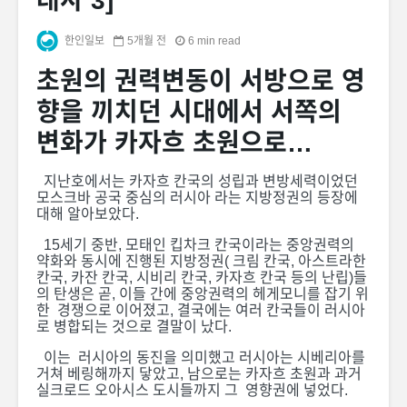
대사 3]
한인일보
5개월 전
6 min read
초원의 권력변동이 서방으로 영
향을 끼치던 시대에서 서쪽의
변화가 카자흐 초원으로…
지난호에서는 카자흐 칸국의 성립과 변방세력이었던
모스크바 공국 중심의 러시아 라는 지방정권의 등장에
대해 알아보았다.
15세기 중반, 모태인 킵차크 칸국이라는 중앙권력의
약화와 동시에 진행된 지방정권( 크림 칸국, 아스트라한
칸국, 카잔 칸국, 시비리 칸국, 카자흐 칸국 등의 난립)들
의 탄생은 곧, 이들 간에 중앙권력의 헤게모니를 잡기 위
한 경쟁으로 이어졌고, 결국에는 여러 칸국들이 러시아
로 병합되는 것으로 결말이 났다.
이는 러시아의 동진을 의미했고 러시아는 시베리아를
거쳐 베링해까지 닿았고, 남으로는 카자흐 초원과 과거
실크로드 오아시스 도시들까지 그 영향권에 넣었다.