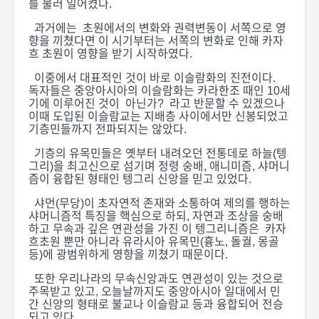
를 불러 일어켰다.
주년 기념 특별 기획 :
카자흐스탄의 근현대
[카자흐스탄
과거에는 초원에서의 변화와 권력변동이 서쪽으로 영
사 23]
주년 기념 
향을 끼쳤다면 이 시기부터는 서쪽의 변화로 인해 카자
카자흐스탄
흐 초원이 영향을 받기 시작하였다.
[카자흐스탄 독립 35
사 20]
이중에서 대표적인 것이 바로 이슬람화의 진전이다.
주년 기념 특별 기획 :
독자들은 중앙아시아의 이슬람화는 카라한조 때인 10세
카자흐스탄의 근현대
기에 이루어진 것이 아닌가? 라고 반문할 수 있겠으나
사 22]
이때 도입된 이슬람교는 지배층 사이에서만 신봉되었고
[카자흐스탄
기층민들까지 전파되지는 않았다.
주년 기념 
카자흐스탄
기층의 유목민들은 옛부터 내려오던 전통데로 하늘(텡
그리)을 최고신으로 섬기며 정령 숭배, 애니미즘, 샤머니
사 19]
즘이 융합된 형태인 텡그리 신앙을 믿고 있었다.
샤먼(무당)이 초자연적 존재와 소통하여 제의를 행하는
샤머니즘적 특징을 핵심으로 하되, 자연과 조상을 숭배
하고 무속과 깊은 연관성을 가진 이 텡그리니즘은 카자
흐초원 뿐만 아니라 유라시아 유목민(흉노, 돌궐, 몽골
등)에 광범위하게 영향을 끼쳤기 때문이다.
카자흐스탄 첫 대규모
봄의 축제 
또한 우리나라의 무속신앙과도 연관성이 있는 것으로
원격교육 시작
즐기는 카
주목받고 있고, 오늘날까지도 중앙아시아 일대에서 민
간 신앙의 형태로 불교나 이슬람교 등과 융합되어 전승
되고 있다.