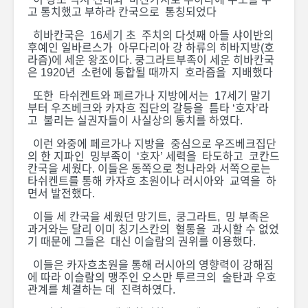
고 통치했고 부하라 칸국으로 통칭되었다
히바칸국은 16세기 초 주치의 다섯째 아들 샤이반의
후예인 일바르스가 아무다리아 강 하류의 히바지방(호
라즘)에 세운 왕조이다. 쿵그라트부족이 세운 히바칸국
은 1920년 소련에 통합될 때까지 호라즘을 지배했다
또한 타쉬켄트와 페르가나 지방에서는 17세기 말기
부터 우즈베크와 카자흐 집단의 갈등을 틈타 ‘호자’라
고 불리는 실권자들이 사실상의 통치를 하였다.
이런 와중에 페르가나 지방을 중심으로 우즈베크집단
의 한 지파인 밍부족이 ‘호자’ 세력을 타도하고 코칸드
칸국을 세웠다. 이들은 동쪽으로 청나라와 서쪽으로는
타쉬켄트를 통해 카자흐 초원이나 러시아와 교역을 하
면서 발전했다.
이들 세 칸국을 세웠던 망기트, 쿵그라트, 밍 부족은
과거와는 달리 이미 칭기스칸의 혈통을 과시할 수 없었
기 때문에 그들은 대신 이슬람의 권위를 이용했다.
이들은 카자흐초원을 통해 러시아의 영향력이 강해짐
에 따라 이슬람의 맹주인 오스만 투르크의 술탄과 우호
관계를 체결하는 데 진력하였다.