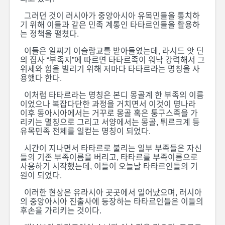
그러던 것이 러시아가 중앙아시아 유목민들을 통치하
알마티 하늘에 불 구
[현장 르포
기 위해 이들과 같은 민족 계통인 타타르인들을 활용하
름
이하나된카
는 정책을 펼쳤다.
의 ‘나우르
한인일보, ‘젤라보이
이들은 일찌기 이슬람교를 받아들였는데, 라시드 앗 딘
카자흐스탄’신문과 상
의 집사 “부족지”에 따르면 타타르족이 워낙 강력해서 그
호교류 업무협약 체결
위세와 힘을 빌리기 위해 저마다 타타르라는 명칭을 사
용했다 한다.
이처럼 타타르라는 명칭은 본디 몽골계 한 부족의 이름
이었으나 복잡다단한 과정을 거치면서 이것이 명나라
이후 동아시아에서는 거꾸로 몽골 혹은 퉁구스족을 가
리키는 멸칭으로 그리고 서양에서는 몽골, 튀르크계 등
유목민족 전체를 일컫는 명칭이 되었다.
시간이 지나면서 타타르로 불리는 일부 부족들은 자신
들의 기존 부족이름을 버리고, 타타르를 부족이름으로
사용하기 시작했는데, 이들이 오늘날 타타르인들의 기
원이 되었다.
이러한 현상은 유라시아 곳곳에서 일어났으며, 러시아
의 중앙아시아 진출사에 등장하는 타타르인들은 이들의
후손을 가리키는 것이다.