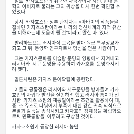
실로, 카자흐스탄의 위대한 사상가이자 시인, 현대 문
학의 아버지로 불리는 그의 위상을 다시 한번 확인할 수
있었다.
당시, 카자흐스탄 정부 관계자는 «아바이의 작품들을
접하면 카자흐스탄이라는 나라의 정신세계와 지적 유산
을 이해하는데 도움이 될 것”이라고 말한 바 있다.
발리하노프는 러시아식 교육을 받아 육군 특무장교가
되고 그 뒤 동양학 연구자로서 명성을 얻은 사람이다.
그는 카자흐문화를 이슬람 문명의 영향에서 지켜내고
러시아와 서구 문명을 수용하여 카자흐를 문명화시키
려 했다.
알튼사린은 카자흐 문어확립에 공헌했다.
이들의 공통점은 러시아와 서구문명을 받아들여 카자
흐인의 자립과 발전을 실현하려 했고 러시아 통치가 선
사한 카자흐 초원의 재통일이라는 조건을 활용하여 대,
중, 소 쥬즈로 나눠어서 부족에 대한 강한 귀속 의식으로
분열과 갈등을 종식시키고 카자흐의 정체성을 확립함으
로써 민족통합을 이루려고 구상한 것이다.
카자흐초원에 등장한 러시아 농민