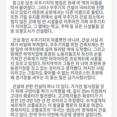
참고로 당초 우주기지의 명칭은 원래 이 역의 이름을
따서 붙여졌다. 그러나 우주기지 건설이 극비리에 진행
되고 있었기 때문에 공문에서는 다른 이름으로 불렀다.
또한 기밀 유지를 위해서 실제 우주기지 건설 장소에서
알마티 하늘에 불 구
[현장 르포
멀지 않은 곳에 텅 빈 시설들로 이루어진 가짜 우주기지
름
이하나된카
가 지어졌고, 그 옆에는 학교, 주택 등 모든 시설물을 갖
의 ‘나우르
춘 모형도시가 건설됐다.
한인일보, ‘젤라보이
건설 중인 우주기지의 이름뿐만 아니라, 건설 사실 자
카자흐스탄’신문과 상
체가 비밀에 부쳐졌다. 우주기지를 위한 건축자재는 전
호교류 업무협약 체결
량 일반 여객차량에 실려 튜라탐 역에 도착했다. 그리고
밤에만 하역작업에 동원된 노동자들조차 자신의 손을
거쳐간 건축재가 어떤 어마어마한 프로젝트에 사용될
지 모르고 있었다. 마지막까지 그들은 저 너머 초원에 운
동경기장을 짓고 있는 것이라고 생각했다. 하지만 사람
이라고는 그림자도 찾아볼 수 없는 카자흐스탄 초원에
왜 경기장을 세우는 지 묻는 일은 금기사항이었다.
건설에 관한 전설이 하나 더 있다. 가가린 발사장을 짓
기 위해 구덩이를 파기 시작했을 때, 깊이 35m 지점에서
고대의 화로터가 발견됐다. 고고학자들은 화로터가 기
원전 1만-3만 5천 년 전 것이라고 추정했다. 수석설계자
세르게이 코롤료프는 이 발굴을 행운의 징표로 여겼다.
현재까지도 코롤료프의 “우리는 생(生)의 경계에서 건설
하고 있다. 만약 우리 이전에 이곳에 생명이 살았다면,