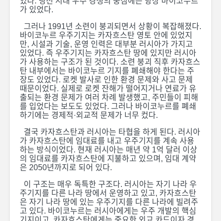
었다. 냉전 시대 우주 경쟁의 중심에는 항상 바이코누르
가 있었다.
그러나 1991년 소련이 붕괴되면서 상황이 복잡해졌다.
바이코누르 우주기지는 카자흐스탄 영토 안에 있었지
만, 시설과 기술, 운영 인력은 대부분 러시아가 가지고
있었다. 즉 우주기지는 카자흐스탄 땅에 있지만 러시아
가 사용하는 구조가 된 것이다. 소련 붕괴 직후 카자흐스
탄 내부에서는 바이코누르 기지를 폐쇄해야 한다는 주
장도 있었다. 로켓 발사로 인한 환경 문제와 사고 문제
때문이었다. 실제로 로켓 잔해가 떨어지거나 연료가 유
출되는 환경 문제가 여러 차례 발생했고, 주민들이 피해
를 입었다는 보도도 있었다. 그러나 바이코누르를 폐쇄
하기에는 경제적·외교적 문제가 너무 컸다.
결국 카자흐스탄과 러시아는 타협을 하게 된다. 러시아
가 카자흐스탄에 임대료를 내고 우주기지를 계속 사용
하는 방식이었다. 현재 러시아는 매년 약 1억 달러 이상
의 임대료를 카자흐스탄에 지불하고 있으며, 임대 계약
은 2050년까지로 되어 있다.
이 구조는 매우 독특한 구조다. 러시아는 자기 나라 우
주기지를 다른 나라 땅에서 운영하고 있고, 카자흐스탄
은 자기 나라 땅에 있는 우주기지를 다른 나라에 빌려주
고 있다. 바이코누르는 러시아에게는 우주 개발의 핵심
기지이고, 카자흐스탄에게는 중요한 외교 카드이자 경