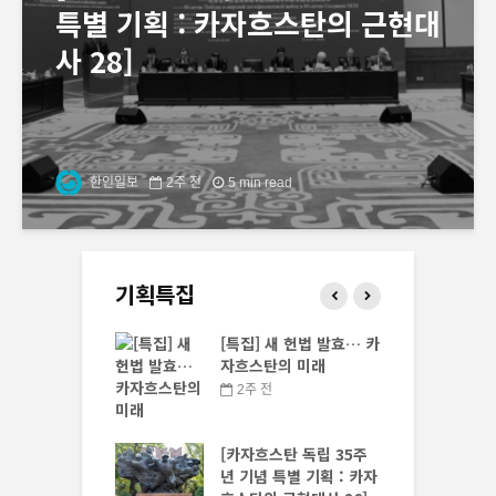
특별 기획 : 카자흐스탄의 근현대
사 28]
한인일보
2주 전
5 min read
기획특집
스탄 독립 35주
[특집] 새 헌법 발효… 카
 특별 기획 : 카자
자흐스탄의 미래
 근현대사 30]
2주 전
전
[카자흐스탄 독립 35주
년 기념 특별 기획 : 카자