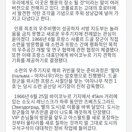
우리에게도 이곳은 행운의 장소 될 것”이라는 말이 여러
버전으로 전해지고 있다. 코롤료프는 고대의 호로터에
서 발견한 석탄 조각을 기념으로 주워 성냥갑에 넣어 가
지고 다녔다고 한다.
인류 최초의 우주비행이 성공하자 서방 지도부는 놀라
움을 금치 못했고 새로운 우주기지에 전례없는 관심이
쏟아졌다. 1966년 6월 프랑스 샤를르 드골 장군이 직접
소련을 방문했을 때 소련과 프랑스 간에 평화적인 목적
의 우주공간 개발 및 연구 협력에 관한 협정이 체결됐다.
또한 이때 프랑스 대표단에게 바이코누르 기지 견학의
기회를 제공하기로 결졍됐다.
소련의 우주기지로 해외 귀빈을 맞는 준비과정은 ‘팔마
(пальма – 야자나무)’라는 암호명으로 진행됐다. 드골
장군을 위시한 프랑스 사절단을 맞는 ‘야자나무 작전 1
호’는 당시 소련 공산당 서기장이 친히 감독했다.
1966년 6월 25일 바이코누르 기지에서 45km 거리에
있는 소도시 레닌스크가 하루 동안만 즈베즈도그라드
(Звездоград, 별의 도시)로 이름을 바꿔 달았다. 도시는
장군들의 부츠만큼 광이 나도록 깨끗하게 단장됐다.
VIP 손님들의 방문을 앞두고 아스팔트를 새로 포장하는
것부터 울타리를 새로 칠하는 것까지 말 그대로 도시의
구석구석이 대대적인 정비 작업에 들어갔다.