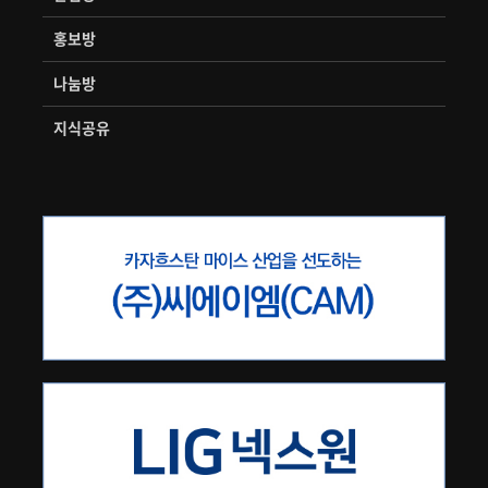
홍보방
나눔방
지식공유