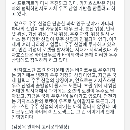
서 프로젝트가 다시 추진되고 있다. 카자흐스탄은 러시
아와 협력하면서도 자체 우주 산업 기반을 만들려고 하
고 있다.
앞으로 우주 산업은 단순한 과학 연구 분야가 아니라
하나의 산업이 될 가능성이 매우 크다. 통신 위성, 인터
넷 위성, 기상 위성, 군사 위성, 우주 관광, 위성 발사 서
비스 등 다양한 산업이 우주 산업과 연결되어 있다. 이미
세계 여러 나라와 기업들이 우주 산업에 투자하고 있으
며, 민간 기업이 로켓을 발사하는 시대가 시작되었다. 카
자흐스탄은 바이코누르와 바이테렉을 통해 이러한 우주
산업에도 참여하려 하고 있다.
카자흐스탄 초원 한가운데 있는 바이코누르 우주기지
는 과거에는 냉전과 우주 경쟁의 상징이었고, 지금은 국
제 협력과 우주 산업의 상징이며, 앞으로는 카자흐스탄
우주 산업의 출발점이 될지도 모른다. 초원 위에 세워진
거대한 발사대에서 과거에는 소련의 로켓이 우주로 날
아갔고, 지금은 국제 우주선이 날아가고 있으며, 언젠가
는 카자흐스탄의 로켓이 우주로 날아갈지도 모른다. 카
자흐스탄 우주 산업의 이야기는 아직 끝나지 않았다. 바
이코누르와 바이테렉 프로젝트는 그 긴 이야기의 현재
진행형이다.
(김상욱 알마티 고려문화원장)