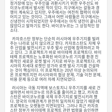
정거장에 있는 우주인을 귀환시키기 위한 우주선도 바
이코누르에서 발사된 적이 있다. 지구에서는 갈등과 경
쟁이 계속되고 있지만, 우주에서는 여전히 협력이 이루
어지고 있는 것이다. 그래서 어떤 사람들은 지구에서는
신냉전이 시작되었지만 우주에서는 아직 냉전이 끝나지
않았다고 말하기도 한다. 바이코누르는 그 상징적인 장
소다.
카자흐스탄 정부는 단순히 러시아에 우주기지를 빌려
주는 나라로 남지 않으려고 한다. 카자흐스탄도 자체 우
주 산업을 발전시키고 우주 발사 산업에 참여하려고 하
고 있다. 그 프로젝트가 바로 바이테렉 프로젝트다. 바이
테렉 프로젝트는 노후화된 바이코누르 기지를 환경 친
화적인 새로운 로켓 발사 기지로 바꾸는 프로젝트다. 러
시아의 차세대 로켓인 앙가라 로켓 발사 기지를 건설하
는 것이 핵심이다. 이 프로젝트는 20년 이상 논의되어
온 프로젝트지만 러시아와의 협상 문제, 기술 이전 문제,
비용 문제 등으로 여러 차례 지연되었다.
러시아는 극동 지역에 보스토치니 우주기지를 새로 건
설하면서 바이코누르 의존도를 줄이려고 했고, 카자흐
스탄은 바이코누르를 국제 우주기지로 발전시키려 했
다. 양국의 이해관계가 완전히 일치하지 않았기 때문에
프로젝트는 오랫동안 지연되었다. 그러나 최근 카자흐
스탄 정부가 바이테렉 프로젝트 관련 법령을 승인하면