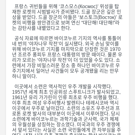
프랑스 귀빈들을 위해 ‘코스모스(Космос)’ 위성을 탑
재한 로켓의 시범발사가 준비됐다. 드골 장군은 깊은 인
상을 받았다. 드골 장군의 아들은 ‘보스토크(Восток)’ 로
켓의 비행을 쌍안경으로 보며 연신 “대단해! 대단해!”라
는 감탄사를 내뱉었다고 한다.
공식 자료에 따르면 바이코누르 기지의 역사를 통틀어
네 번의 ‘야자나무 작전’이 실시됐다. 외국 손님 맞이를
위해 바이코누르 기지를 마지막으로 단장한 것은 1970
년 조르주 퐁피두 프랑스 대통령의 방문 때이다. 물론 우
리가 모르는 ‘야자나무 작전’이 더 있었을 수도 있다. 소
련에서 가장 비밀스러운 장소 중 하나인 바이코누르 우
주기지에서 일어난 사건들이 모두 공개됐을 리는 만무
하니 말이다.
이곳에서 소련은 역사적인 우주 개발을 시작했다.
1957년 세계 최초 인공위성 스푸트니크가 발사되었고,
1961년 유리 가가린이 인류 최초로 우주 비행을 했다.
이후 최초 여성 우주비행사 발렌티나 테레시코바 역시
이곳에서 우주로 날아갔다. 소련의 소유즈 우주선과 프
로톤 로켓 발사의 대부분이 이곳에서 이루어졌다. 당시
소련에게 바이코누르는 과학기술과 군사력, 국가 체제
의 우월성을 상징하는 장소였다. 미국과의 우주 경쟁에
서 앞서 있다는 사실은 소련 국민들에게 큰 자부심을 주