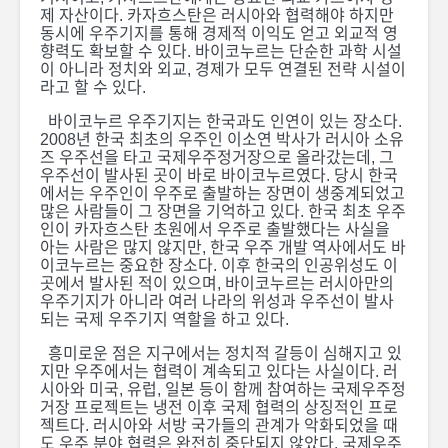
제 자산이다. 카자흐스탄은 러시아와 협력해야 하지만
동시에 우주기지를 통해 경제적 이익도 얻고 외교적 영
향력도 확보할 수 있다. 바이코누르는 단순한 과학 시설
이 아니라 정치와 외교, 경제가 모두 연결된 전략 시설이
라고 할 수 있다.
바이코누르 우주기지는 한국과도 인연이 있는 장소다.
2008년 한국 최초의 우주인 이소연 박사가 러시아 소유
즈 우주선을 타고 국제우주정거장으로 올라갔는데, 그
우주선이 발사된 곳이 바로 바이코누르였다. 당시 한국
에서는 우주인이 우주로 출발하는 장면이 생중계되었고
많은 사람들이 그 장면을 기억하고 있다. 한국 최초 우주
인이 카자흐스탄 초원에서 우주로 출발했다는 사실을
아는 사람은 많지 않지만, 한국 우주 개발 역사에서도 바
이코누르는 중요한 장소다. 이후 한국의 인공위성도 이
곳에서 발사된 적이 있으며, 바이코누르는 러시아만의
우주기지가 아니라 여러 나라의 위성과 우주선이 발사
되는 국제 우주기지 역할을 하고 있다.
흥미로운 점은 지구에서는 정치적 갈등이 심해지고 있
지만 우주에서는 협력이 계속되고 있다는 사실이다. 러
시아와 미국, 유럽, 일본 등이 함께 참여하는 국제우주정
거장 프로젝트는 냉전 이후 국제 협력의 상징적인 프로
젝트다. 러시아와 서방 국가들의 관계가 악화되었을 때
도 우주 분야 협력은 완전히 중단되지 않았다. 국제우주