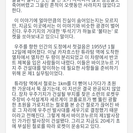
죽어버렸고 그을린 흔적이 오랫동안 사라지지 않았다고
[카자흐스탄 독립 35
[카자흐스탄
한다.
주년 기념 특별 기획 :
주년 기념 
이 이야기에 얼마만큼의 진실이 숨어있는지는 모르지
카자흐스탄의 근현대
카자흐스탄
만, 지금도 이곳에서는 이 이야기와 비슷한 광경이 벌어
사 23]
사 20]
진다. 우주기지의 거대한 ‘투석기’가 하늘로 ‘불타는’ 로
켓을 쏘아보내고 있으니 말이다.
우주를 향한 인간의 도정에서 첫걸음은 1955년 1월
[카자흐스탄 독립 35
[카자흐스탄
12일에 떼어졌다. 이날 카자흐스탄 튜라탐 역에 도착한
열차에서 열차칸 두 량이 분리되었고 이 차량에서 반코
주년 기념 특별 기획 :
주년 기념 
트 제복을 입은 사람들이 내렸다. 이들은 바이코누르 기
카자흐스탄의 근현대
카자흐스탄
지 주 건설대를 맞이하는 데 필요한 사항들을 준비하기
사 22]
사 18]
위해 온 제1 실무팀이었다.
튜라탐 역에서 철로는 1km를 더 뻗어 나가다가 초원
한 가운데서 뚝 끊기는데, 이 지선은 결국 완공되지 않았
다. 장차 우주기지가 건설될 부지를 찾은 소련의 로켓우
주장비 수석설계자 세르게이 코롤료프가 뻥 뚫린 광활
한 초원을 가로지르는 철로를 본 순간 철로가 끊어진 바
로 그 자리에 우주선 발사대를 세우기로 결정했기 때문
이라고 전해진다. 그렇게 해서 바이코누르의 제1발사장
인 가가린 발사장이 건설됐다. 그리고 지금도 20세기 초
카자흐스탄 첫 대규모
봄의 축제 
에 부설된 철로를 따라 로켓이 운송되고 있다.
원격교육 시작
즐기는 카