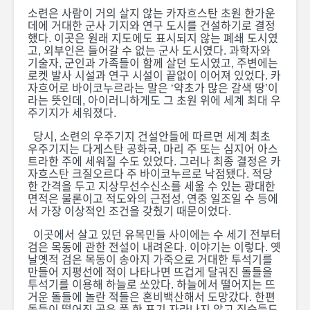
소련은 사람이 거의 살지 않는 카자흐스탄 초원 한가운
데에 거대한 군사 기지와 연구 도시를 건설하기로 결정
했다. 이곳은 원래 지도에도 표시되지 않는 폐쇄 도시였
고, 외부인은 들어갈 수 없는 군사 도시였다. 과학자와
기술자, 군인과 가족들이 함께 살던 도시였고, 주변에는
로켓 발사 시설과 연구 시설이 끝없이 이어져 있었다. 카
자흐어로 바이코누르라는 말은 ‘약초가 많은 갈색 땅’이
라는 뜻인데, 아이러니하게도 그 초원 위에 세계 최대 우
주기지가 세워졌다.
당시, 소련의 우주기지 건설안들에 따르면 세계 최초
우주기지는 다게스탄 공화국, 마리 주 또는 심지어 아스
트라한 주에 세워질 수도 있었다. 그러나 최종 결정은 카
자흐스탄 크질오르다 주 바이코누르로 낙점됐다. 적당
한 간격을 두고 지상무선수신소를 세울 수 있는 광대한
면적은 물론이고 적도와의 근접성, 연중 일조일 수 등에
서 가장 이상적인 조건을 갖췄기 때문이었다.
이곳에서 살고 있던 유목민들 사이에는 수 세기 전부터
[카자흐스탄 독립 35
[카자흐스탄
검은 목동에 관한 전설이 내려온다. 이야기는 이렇다. 옛
주년 기념 특별 기획 :
주년 기념 
날옛적 검은 목동이 송아지 가죽으로 거대한 투석기를
카자흐스탄의 근현대
카자흐스탄
만들어 지평선에 적이 나타나면 뜨겁게 달궈진 돌들을
사 24]
사 21]
투석기를 이용해 하늘로 쏘았다. 하늘에서 떨어지는 뜨
거운 돌들에 놀란 적들은 혼비백산해서 도망갔다. 한편
돌들이 떨어진 곳은 풀 한 포기 자라나지 않고 짐승들도